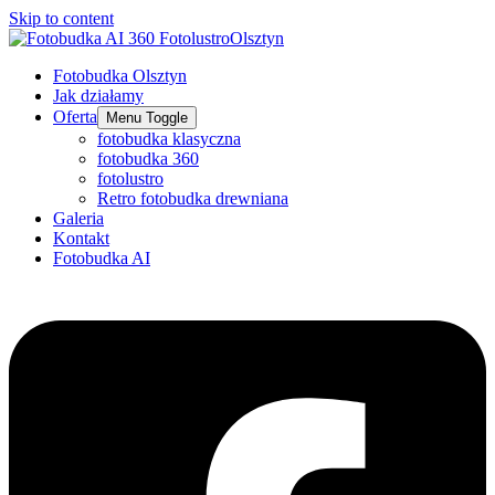
Skip to content
Fotobudka Olsztyn
Jak działamy
Oferta
Menu Toggle
fotobudka klasyczna
fotobudka 360
fotolustro
Retro fotobudka drewniana
Galeria
Kontakt
Fotobudka AI