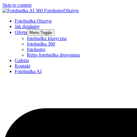
Skip to content
Fotobudka Olsztyn
Jak działamy
Oferta
Menu Toggle
fotobudka klasyczna
fotobudka 360
fotolustro
Retro fotobudka drewniana
Galeria
Kontakt
Fotobudka AI