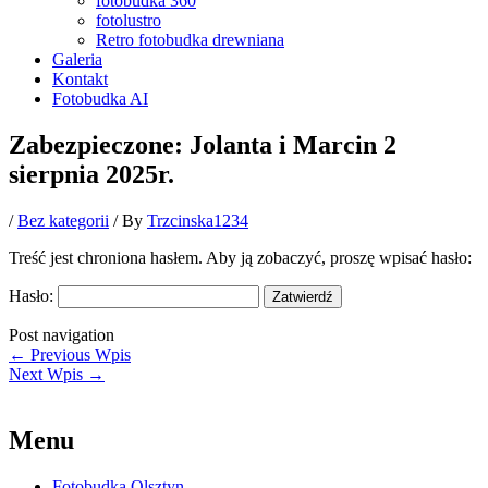
fotobudka 360
fotolustro
Retro fotobudka drewniana
Galeria
Kontakt
Fotobudka AI
Zabezpieczone: Jolanta i Marcin 2
sierpnia 2025r.
/
Bez kategorii
/ By
Trzcinska1234
Treść jest chroniona hasłem. Aby ją zobaczyć, proszę wpisać hasło:
Hasło:
Post navigation
←
Previous Wpis
Next Wpis
→
Menu
Fotobudka Olsztyn