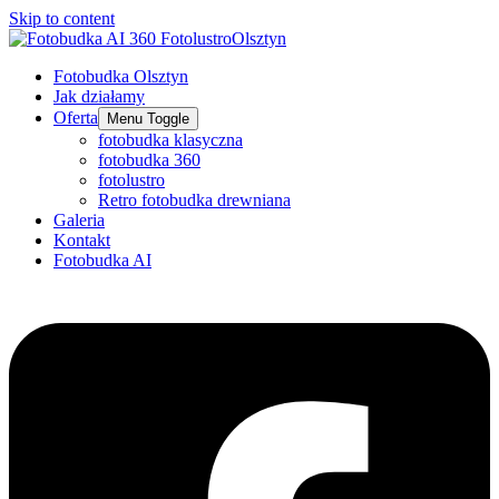
Skip to content
Fotobudka Olsztyn
Jak działamy
Oferta
Menu Toggle
fotobudka klasyczna
fotobudka 360
fotolustro
Retro fotobudka drewniana
Galeria
Kontakt
Fotobudka AI